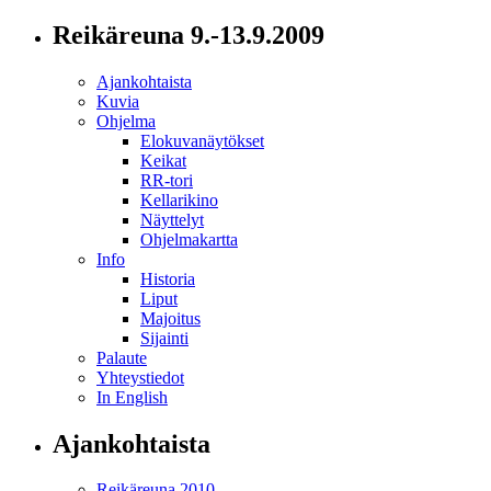
Reikäreuna 9.-13.9.2009
Ajankohtaista
Kuvia
Ohjelma
Elokuvanäytökset
Keikat
RR-tori
Kellarikino
Näyttelyt
Ohjelmakartta
Info
Historia
Liput
Majoitus
Sijainti
Palaute
Yhteystiedot
In English
Ajankohtaista
Reikäreuna 2010