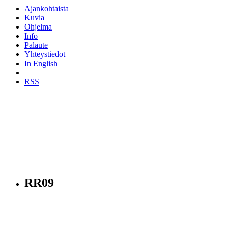
Ajankohtaista
Kuvia
Ohjelma
Info
Palaute
Yhteystiedot
In English
RSS
RR09