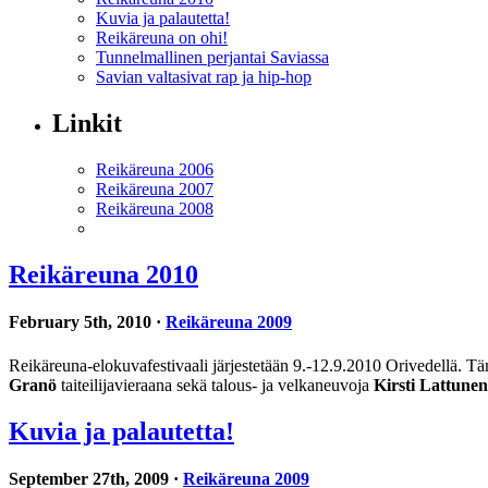
Kuvia ja palautetta!
Reikäreuna on ohi!
Tunnelmallinen perjantai Saviassa
Savian valtasivat rap ja hip-hop
Linkit
Reikäreuna 2006
Reikäreuna 2007
Reikäreuna 2008
Reikäreuna 2010
February 5th, 2010 ·
Reikäreuna 2009
Reikäreuna-elokuvafestivaali järjestetään 9.-12.9.2010 Orivedellä. Tä
Granö
taiteilijavieraana sekä talous- ja velkaneuvoja
Kirsti Lattunen
Kuvia ja palautetta!
September 27th, 2009 ·
Reikäreuna 2009