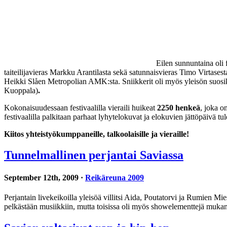
Eilen sunnuntaina oli f
taiteilijavieras Markku Arantilasta sekä satunnaisvieras Timo Virtasest
Heikki Slåen Metropolian AMK:sta. Sniikkerit oli myös yleisön suosikki. 
Kuoppala)
.
Kokonaisuudessaan festivaalilla vieraili huikeat
2250 henkeä
, joka 
festivaalilla palkitaan parhaat lyhytelokuvat ja elokuvien jättöpäivä t
Kiitos yhteistyökumppaneille, talkoolaisille ja vieraille!
Tunnelmallinen perjantai Saviassa
September 12th, 2009 ·
Reikäreuna 2009
Perjantain livekeikoilla yleisöä villitsi Aida, Poutatorvi ja Rumien Mi
pelkästään musiikkiin, mutta toisissa oli myös showelementtejä mukana