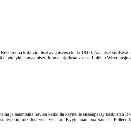
eikäreuna koki viralliset avajaisensa kello 18.00. Avajaiset sisälsivät m
 näyttelyiden avaamiset. Juomatarjoilusta vastasi Laitilan Wirvoitusju
ntaina ja lauantaina Savian keikoilla käyneille sisäänpääsy keskustan R
esiintyjäkin, mikäli tarvetta vielä on. Kyyti lauantaina Saviasta Polleen