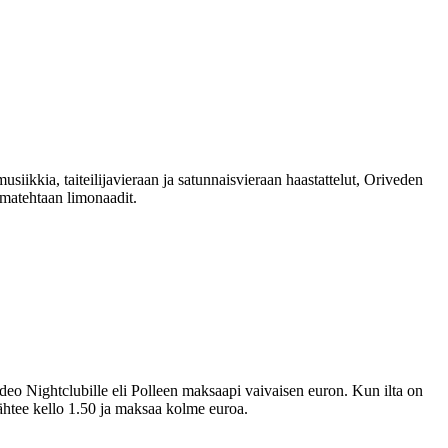
usiikkia, taiteilijavieraan ja satunnaisvieraan haastattelut, Oriveden
omatehtaan limonaadit.
odeo Nightclubille eli Polleen maksaapi vaivaisen euron. Kun ilta on
 lähtee kello 1.50 ja maksaa kolme euroa.