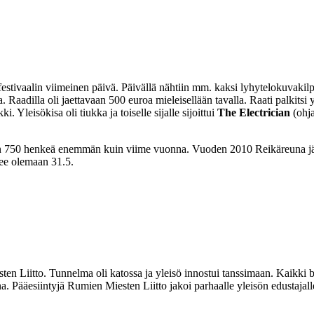
estivaalin viimeinen päivä. Päivällä nähtiin mm. kaksi lyhytelokuvakilpai
a. Raadilla oli jaettavaan 500 euroa mieleisellään tavalla. Raati palkitsi
Yleisökisa oli tiukka ja toiselle sijalle sijoittui
The Electrician
(ohja
on 750 henkeä enemmän kuin viime vuonna. Vuoden 2010 Reikäreuna järj
ulee olemaan 31.5.
esten Liitto. Tunnelma oli katossa ja yleisö innostui tanssimaan. Kaikki 
. Pääesiintyjä Rumien Miesten Liitto jakoi parhaalle yleisön edustajall