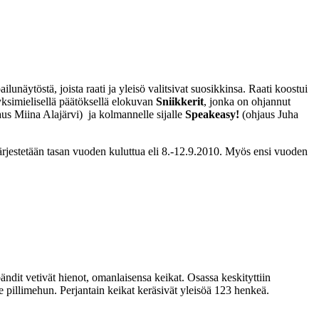
lunäytöstä, joista raati ja yleisö valitsivat suosikkinsa. Raati koostui
 yksimielisellä päätöksellä elokuvan
Sniikkerit
, jonka on ohjannut
us Miina Alajärvi) ja kolmannelle sijalle
Speakeasy!
(ohjaus Juha
estetään tasan vuoden kuluttua eli 8.-12.9.2010. Myös ensi vuoden
bändit vetivät hienot, omanlaisensa keikat. Osassa keskityttiin
e pillimehun. Perjantain keikat keräsivät yleisöä 123 henkeä.