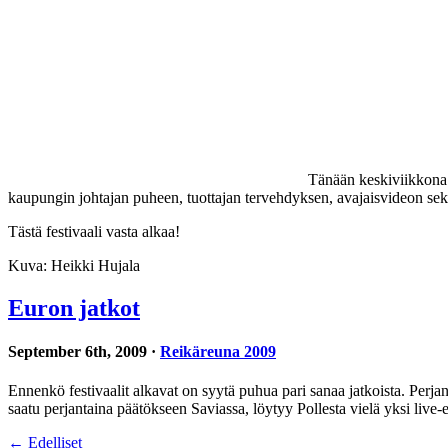
Tänään keskiviikkona R
kaupungin johtajan puheen, tuottajan tervehdyksen, avajaisvideon sekä
Tästä festivaali vasta alkaa!
Kuva: Heikki Hujala
Euron jatkot
September 6th, 2009 ·
Reikäreuna 2009
Ennenkö festivaalit alkavat on syytä puhua pari sanaa jatkoista. Perja
saatu perjantaina päätökseen Saviassa, löytyy Pollesta vielä yksi live-
← Edelliset