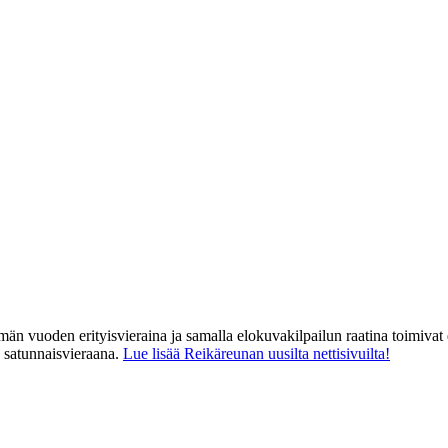
män vuoden erityisvieraina ja samalla elokuvakilpailun raatina toimiva
satunnaisvieraana.
Lue lisää Reikäreunan uusilta nettisivuilta!