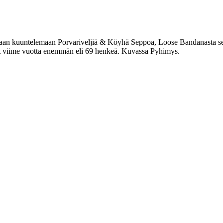
Saviaan kuuntelemaan Porvariveljiä & Köyhä Seppoa, Loose Bandanasta sek
ät viime vuotta enemmän eli 69 henkeä. Kuvassa Pyhimys.