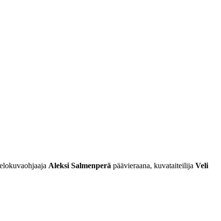
t elokuvaohjaaja
Aleksi Salmenperä
päävieraana, kuvataiteilija
Veli