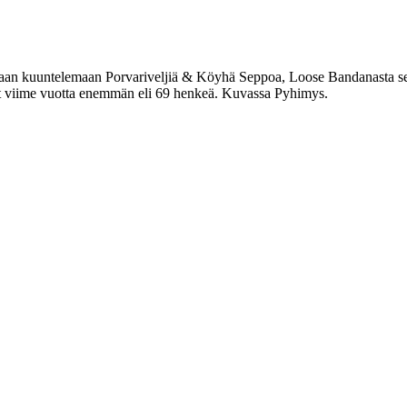
Saviaan kuuntelemaan Porvariveljiä & Köyhä Seppoa, Loose Bandanasta sek
ät viime vuotta enemmän eli 69 henkeä. Kuvassa Pyhimys.