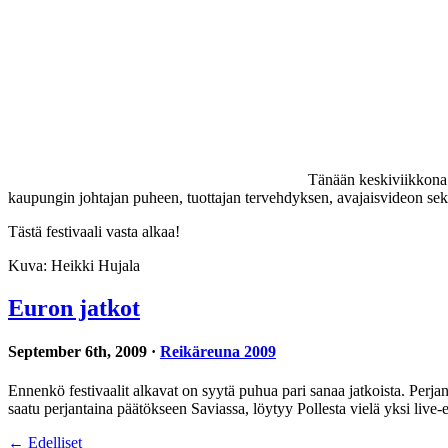
Tänään keskiviikkona R
kaupungin johtajan puheen, tuottajan tervehdyksen, avajaisvideon sekä
Tästä festivaali vasta alkaa!
Kuva: Heikki Hujala
Euron jatkot
September 6th, 2009 ·
Reikäreuna 2009
Ennenkö festivaalit alkavat on syytä puhua pari sanaa jatkoista. Perja
saatu perjantaina päätökseen Saviassa, löytyy Pollesta vielä yksi live-
← Edelliset