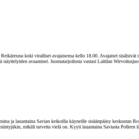
eikäreuna koki viralliset avajaisensa kello 18.00. Avajaiset sisälsivät m
 näyttelyiden avaamiset. Juomatarjoilusta vastasi Laitilan Wirvoitusju
ntaina ja lauantaina Savian keikoilla käyneille sisäänpääsy keskustan R
esiintyjäkin, mikäli tarvetta vielä on. Kyyti lauantaina Saviasta Polleen