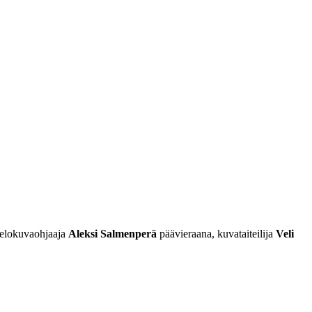
t elokuvaohjaaja
Aleksi Salmenperä
päävieraana, kuvataiteilija
Veli