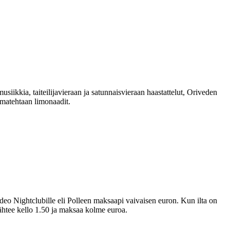
usiikkia, taiteilijavieraan ja satunnaisvieraan haastattelut, Oriveden
omatehtaan limonaadit.
odeo Nightclubille eli Polleen maksaapi vaivaisen euron. Kun ilta on
 lähtee kello 1.50 ja maksaa kolme euroa.