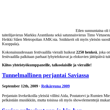
Eilen sunnuntaina oli f
taiteilijavieras Markku Arantilasta sekä satunnaisvieras Timo Virtasest
Heikki Slåen Metropolian AMK:sta. Sniikkerit oli myös yleisön suosikki. 
Kuoppala)
.
Kokonaisuudessaan festivaalilla vieraili huikeat
2250 henkeä
, joka 
festivaalilla palkitaan parhaat lyhytelokuvat ja elokuvien jättöpäivä t
Kiitos yhteistyökumppaneille, talkoolaisille ja vieraille!
Tunnelmallinen perjantai Saviassa
September 12th, 2009 ·
Reikäreuna 2009
Perjantain livekeikoilla yleisöä villitsi Aida, Poutatorvi ja Rumien Mi
pelkästään musiikkiin, mutta toisissa oli myös showelementtejä mukana