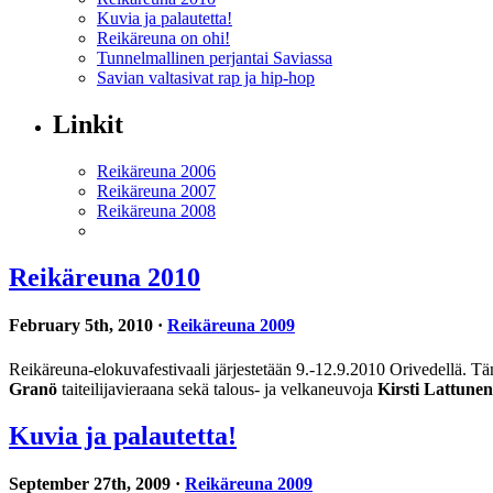
Kuvia ja palautetta!
Reikäreuna on ohi!
Tunnelmallinen perjantai Saviassa
Savian valtasivat rap ja hip-hop
Linkit
Reikäreuna 2006
Reikäreuna 2007
Reikäreuna 2008
Reikäreuna 2010
February 5th, 2010 ·
Reikäreuna 2009
Reikäreuna-elokuvafestivaali järjestetään 9.-12.9.2010 Orivedellä. Tä
Granö
taiteilijavieraana sekä talous- ja velkaneuvoja
Kirsti Lattunen
Kuvia ja palautetta!
September 27th, 2009 ·
Reikäreuna 2009