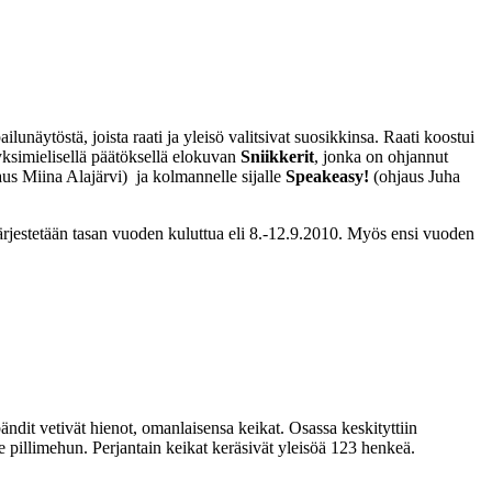
lunäytöstä, joista raati ja yleisö valitsivat suosikkinsa. Raati koostui
 yksimielisellä päätöksellä elokuvan
Sniikkerit
, jonka on ohjannut
us Miina Alajärvi) ja kolmannelle sijalle
Speakeasy!
(ohjaus Juha
estetään tasan vuoden kuluttua eli 8.-12.9.2010. Myös ensi vuoden
bändit vetivät hienot, omanlaisensa keikat. Osassa keskityttiin
e pillimehun. Perjantain keikat keräsivät yleisöä 123 henkeä.