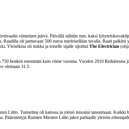
estivaalin viimeinen päivä. Päivällä nähtiin mm. kaksi lyhytelokuvakilpai
a. Raadilla oli jaettavaan 500 euroa mieleisellään tavalla. Raati palkitsi
Yleisökisa oli tiukka ja toiselle sijalle sijoittui
The Electrician
(ohja
on 750 henkeä enemmän kuin viime vuonna. Vuoden 2010 Reikäreuna järj
ulee olemaan 31.5.
esten Liitto. Tunnelma oli katossa ja yleisö innostui tanssimaan. Kaikki 
. Pääesiintyjä Rumien Miesten Liitto jakoi parhaalle yleisön edustajall