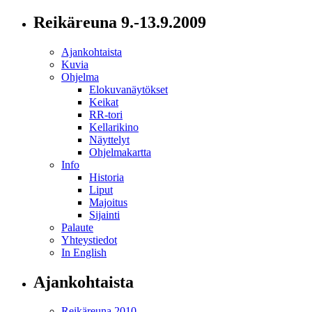
Reikäreuna 9.-13.9.2009
Ajankohtaista
Kuvia
Ohjelma
Elokuvanäytökset
Keikat
RR-tori
Kellarikino
Näyttelyt
Ohjelmakartta
Info
Historia
Liput
Majoitus
Sijainti
Palaute
Yhteystiedot
In English
Ajankohtaista
Reikäreuna 2010