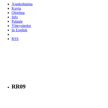
Ajankohtaista
Kuvia
Ohjelma
Info
Palaute
Yhteystiedot
In English
RSS
RR09