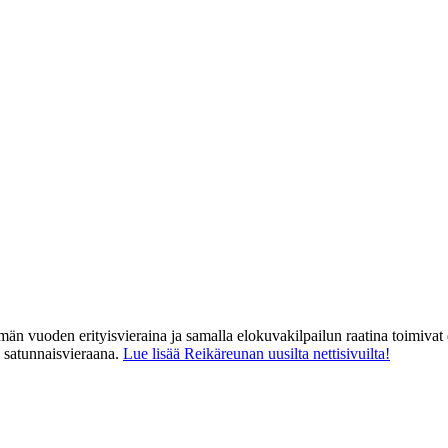
män vuoden erityisvieraina ja samalla elokuvakilpailun raatina toimiva
satunnaisvieraana.
Lue lisää Reikäreunan uusilta nettisivuilta!