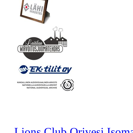
Lions Club Orivesi Isom