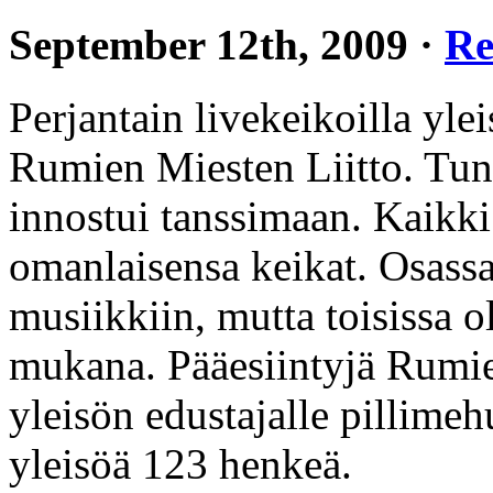
September 12th, 2009 ·
Re
Perjantain livekeikoilla ylei
Rumien Miesten Liitto. Tunn
innostui tanssimaan. Kaikki 
omanlaisensa keikat. Osassa
musiikkiin, mutta toisissa 
mukana. Pääesiintyjä Rumien
yleisön edustajalle pillimeh
yleisöä 123 henkeä.