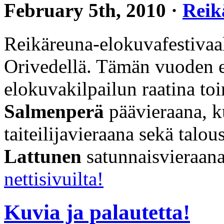
February 5th, 2010 ·
Reik
Reikäreuna-elokuvafestivaal
Orivedellä. Tämän vuoden er
elokuvakilpailun raatina to
Salmenperä
päävieraana, ku
taiteilijavieraana sekä talo
Lattunen
satunnaisvieraan
nettisivuilta!
Kuvia ja palautetta!