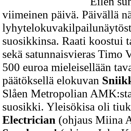
Eilen sun
viimeinen päivä. Päivällä n
lyhytelokuvakilpailunäytöstä,
suosikkinsa. Raati koostui t
sekä satunnaisvieras Timo Vi
500 euroa mieleisellään tava
päätöksellä elokuvan
Sniik
Slåen Metropolian AMK:sta.
suosikki. Yleisökisa oli tiukk
Electrician
(ohjaus Miina Al