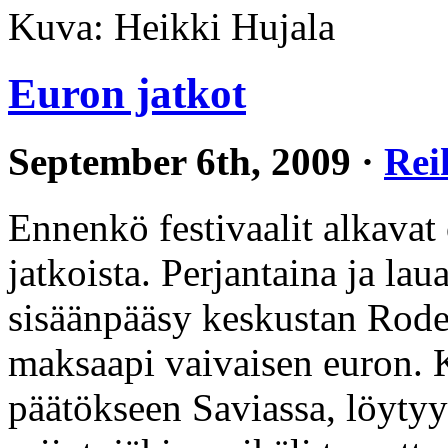
Kuva: Heikki Hujala
Euron jatkot
September 6th, 2009 ·
Rei
Ennenkö festivaalit alkavat
jatkoista. Perjantaina ja la
sisäänpääsy keskustan Rodeo
maksaapi vaivaisen euron. K
päätökseen Saviassa, löytyy 