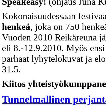
Speakeasy!
(ohjaus Juha K
Kokonaisuudessaan festivaal
henkeä
, joka on 750 henk
Vuoden 2010 Reikäreuna jär
eli 8.-12.9.2010. Myös ensi 
parhaat lyhytelokuvat ja el
31.5.
Kiitos yhteistyökumppaneill
Tunnelmallinen perjant