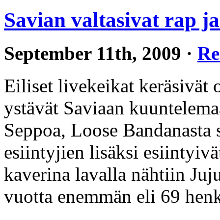
Savian valtasivat rap j
September 11th, 2009 ·
Re
Eiliset livekeikat keräsivät 
ystävät Saviaan kuuntelema
Seppoa, Loose Bandanasta 
esiintyjien lisäksi esiintyi
kaverina lavalla nähtiin Juj
vuotta enemmän eli 69 hen