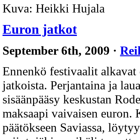
Kuva: Heikki Hujala
Euron jatkot
September 6th, 2009 ·
Rei
Ennenkö festivaalit alkavat
jatkoista. Perjantaina ja la
sisäänpääsy keskustan Rodeo
maksaapi vaivaisen euron. K
päätökseen Saviassa, löytyy 