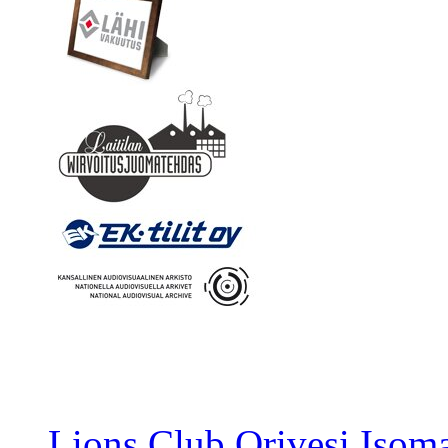
Lions Club Orivesi Isom