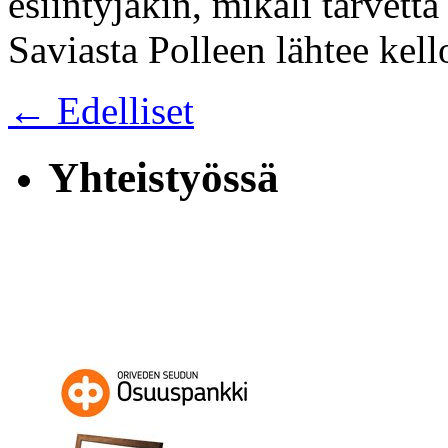
esiintyjäkin, mikäli tarvetta
Saviasta Polleen lähtee kel
← Edelliset
Yhteistyössä