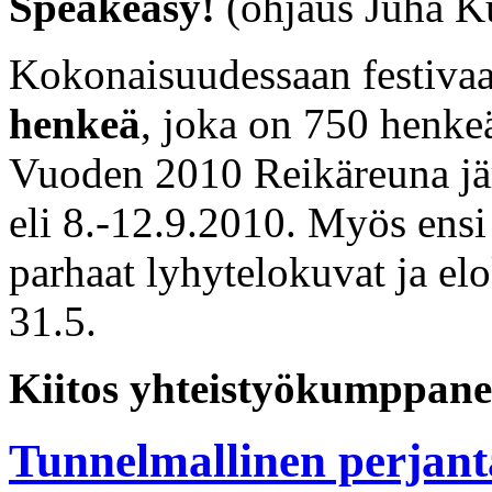
Speakeasy!
(ohjaus Juha K
Kokonaisuudessaan festivaal
henkeä
, joka on 750 henk
Vuoden 2010 Reikäreuna jär
eli 8.-12.9.2010. Myös ensi 
parhaat lyhytelokuvat ja el
31.5.
Kiitos yhteistyökumppaneill
Tunnelmallinen perjant