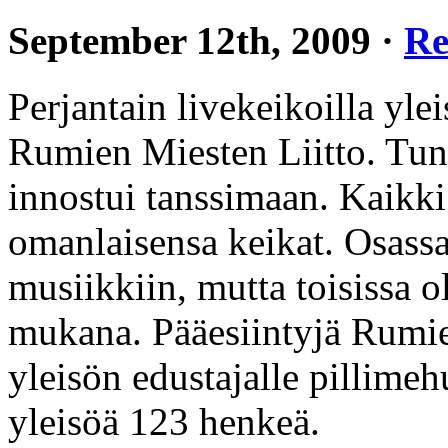
September 12th, 2009 ·
Re
Perjantain livekeikoilla ylei
Rumien Miesten Liitto. Tunn
innostui tanssimaan. Kaikki 
omanlaisensa keikat. Osassa
musiikkiin, mutta toisissa 
mukana. Pääesiintyjä Rumien
yleisön edustajalle pillimeh
yleisöä 123 henkeä.