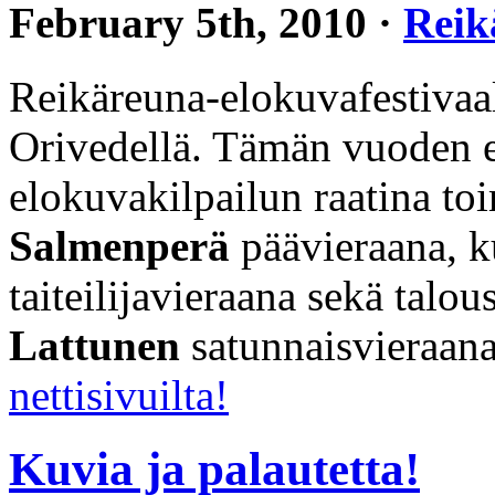
February 5th, 2010 ·
Reik
Reikäreuna-elokuvafestivaal
Orivedellä. Tämän vuoden er
elokuvakilpailun raatina to
Salmenperä
päävieraana, ku
taiteilijavieraana sekä talo
Lattunen
satunnaisvieraan
nettisivuilta!
Kuvia ja palautetta!