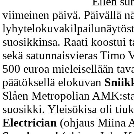
Eilen sun
viimeinen päivä. Päivällä n
lyhytelokuvakilpailunäytöstä,
suosikkinsa. Raati koostui t
sekä satunnaisvieras Timo Vi
500 euroa mieleisellään tava
päätöksellä elokuvan
Sniik
Slåen Metropolian AMK:sta.
suosikki. Yleisökisa oli tiukk
Electrician
(ohjaus Miina Al