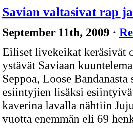
Savian valtasivat rap j
September 11th, 2009 ·
Re
Eiliset livekeikat keräsivät 
ystävät Saviaan kuuntelema
Seppoa, Loose Bandanasta 
esiintyjien lisäksi esiintyi
kaverina lavalla nähtiin Juj
vuotta enemmän eli 69 hen