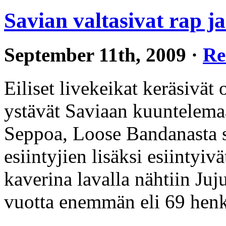
Savian valtasivat rap j
September 11th, 2009 ·
Re
Eiliset livekeikat keräsivät 
ystävät Saviaan kuuntelema
Seppoa, Loose Bandanasta 
esiintyjien lisäksi esiintyi
kaverina lavalla nähtiin Juj
vuotta enemmän eli 69 hen