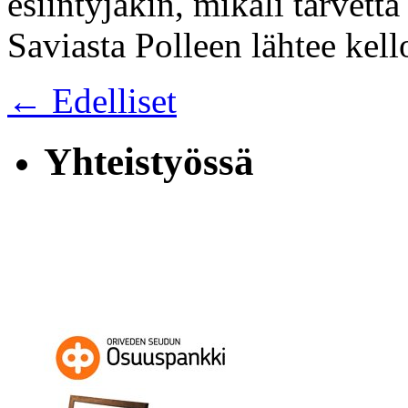
esiintyjäkin, mikäli tarvetta
Saviasta Polleen lähtee kel
← Edelliset
Yhteistyössä