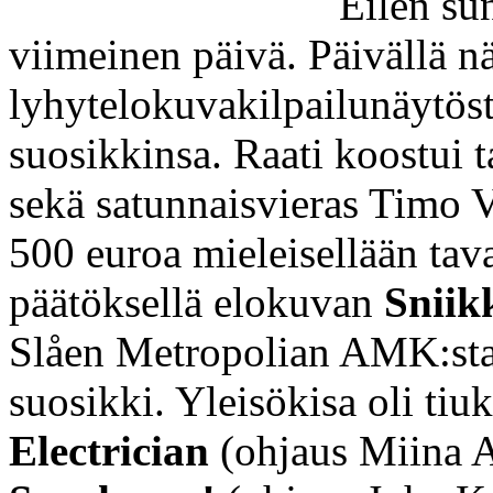
Eilen sun
viimeinen päivä. Päivällä n
lyhytelokuvakilpailunäytöstä,
suosikkinsa. Raati koostui t
sekä satunnaisvieras Timo Vi
500 euroa mieleisellään tava
päätöksellä elokuvan
Sniik
Slåen Metropolian AMK:sta.
suosikki. Yleisökisa oli tiukk
Electrician
(ohjaus Miina Al