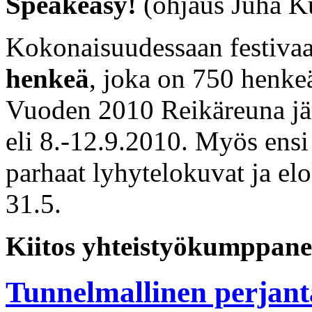
Speakeasy!
(ohjaus Juha K
Kokonaisuudessaan festivaal
henkeä
, joka on 750 henk
Vuoden 2010 Reikäreuna jär
eli 8.-12.9.2010. Myös ensi 
parhaat lyhytelokuvat ja el
31.5.
Kiitos yhteistyökumppaneill
Tunnelmallinen perjant