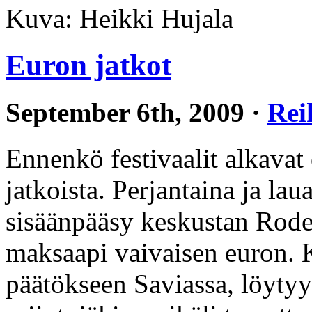
Kuva: Heikki Hujala
Euron jatkot
September 6th, 2009 ·
Rei
Ennenkö festivaalit alkavat
jatkoista. Perjantaina ja la
sisäänpääsy keskustan Rodeo
maksaapi vaivaisen euron. K
päätökseen Saviassa, löytyy 