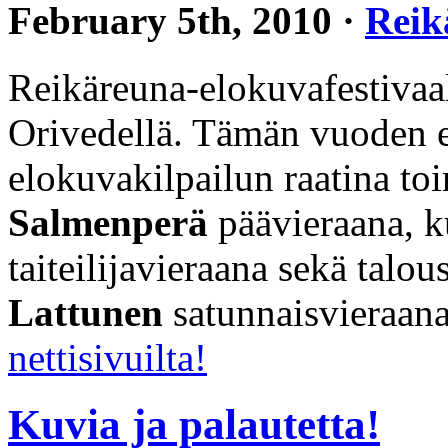
February 5th, 2010 ·
Reik
Reikäreuna-elokuvafestivaal
Orivedellä. Tämän vuoden er
elokuvakilpailun raatina to
Salmenperä
päävieraana, ku
taiteilijavieraana sekä talo
Lattunen
satunnaisvieraan
nettisivuilta!
Kuvia ja palautetta!