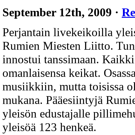
September 12th, 2009 ·
Re
Perjantain livekeikoilla ylei
Rumien Miesten Liitto. Tunn
innostui tanssimaan. Kaikki 
omanlaisensa keikat. Osassa
musiikkiin, mutta toisissa 
mukana. Pääesiintyjä Rumien
yleisön edustajalle pillimeh
yleisöä 123 henkeä.