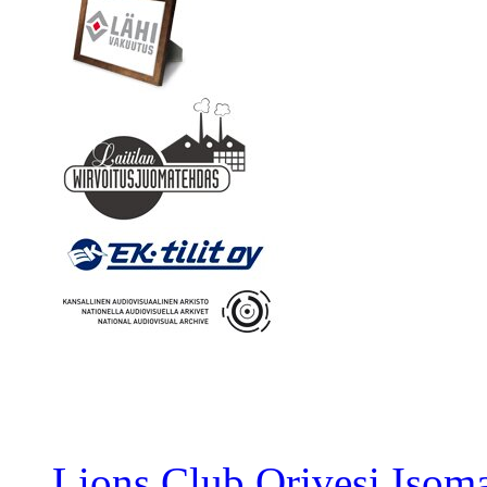
Lions Club Orivesi Isom