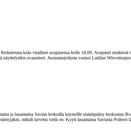
eikäreuna koki viralliset avajaisensa kello 18.00. Avajaiset sisälsivät m
 näyttelyiden avaamiset. Juomatarjoilusta vastasi Laitilan Wirvoitusju
ntaina ja lauantaina Savian keikoilla käyneille sisäänpääsy keskustan R
esiintyjäkin, mikäli tarvetta vielä on. Kyyti lauantaina Saviasta Polleen