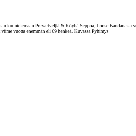
Saviaan kuuntelemaan Porvariveljiä & Köyhä Seppoa, Loose Bandanasta sek
ät viime vuotta enemmän eli 69 henkeä. Kuvassa Pyhimys.