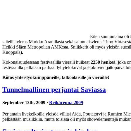
Eilen sunnuntaina oli f
taiteilijavieras Markku Arantilasta sekä satunnaisvieras Timo Virtasest
Heikki Slåen Metropolian AMK:sta. Sniikkerit oli myös yleisön suosikki. 
Kuoppala)
.
Kokonaisuudessaan festivaalilla vieraili huikeat
2250 henkeä
, joka 
festivaalilla palkitaan parhaat lyhytelokuvat ja elokuvien jättöpäivä t
Kiitos yhteistyökumppaneille, talkoolaisille ja vieraille!
Tunnelmallinen perjantai Saviassa
September 12th, 2009 ·
Reikäreuna 2009
Perjantain livekeikoilla yleisöä villitsi Aida, Poutatorvi ja Rumien Mi
pelkästään musiikkiin, mutta toisissa oli myös showelementtejä mukana