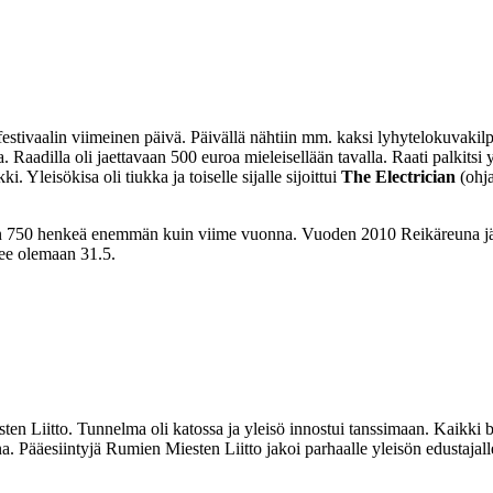
estivaalin viimeinen päivä. Päivällä nähtiin mm. kaksi lyhytelokuvakilpai
a. Raadilla oli jaettavaan 500 euroa mieleisellään tavalla. Raati palkitsi
Yleisökisa oli tiukka ja toiselle sijalle sijoittui
The Electrician
(ohja
on 750 henkeä enemmän kuin viime vuonna. Vuoden 2010 Reikäreuna järj
ulee olemaan 31.5.
esten Liitto. Tunnelma oli katossa ja yleisö innostui tanssimaan. Kaikki 
. Pääesiintyjä Rumien Miesten Liitto jakoi parhaalle yleisön edustajall