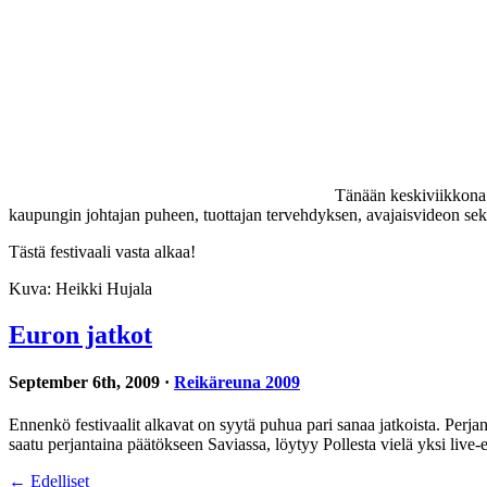
Tänään keskiviikkona R
kaupungin johtajan puheen, tuottajan tervehdyksen, avajaisvideon sekä
Tästä festivaali vasta alkaa!
Kuva: Heikki Hujala
Euron jatkot
September 6th, 2009 ·
Reikäreuna 2009
Ennenkö festivaalit alkavat on syytä puhua pari sanaa jatkoista. Perja
saatu perjantaina päätökseen Saviassa, löytyy Pollesta vielä yksi live-
← Edelliset