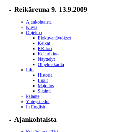
Reikäreuna 9.-13.9.2009
Ajankohtaista
Kuvia
Ohjelma
Elokuvanäytökset
Keikat
RR-tori
Kellarikino
Näyttelyt
Ohjelmakartta
Info
Historia
Liput
Majoitus
Sijainti
Palaute
Yhteystiedot
In English
Ajankohtaista
Reikäreuna 2010