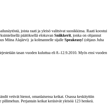
lunäytöstä, joista raati ja yleisö valitsivat suosikkinsa. Raati koostui
 yksimielisellä päätöksellä elokuvan
Sniikkerit
, jonka on ohjannut
us Miina Alajärvi) ja kolmannelle sijalle
Speakeasy!
(ohjaus Juha
estetään tasan vuoden kuluttua eli 8.-12.9.2010. Myös ensi vuoden
bändit vetivät hienot, omanlaisensa keikat. Osassa keskityttiin
e pillimehun. Perjantain keikat keräsivät yleisöä 123 henkeä.