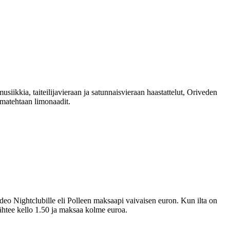
usiikkia, taiteilijavieraan ja satunnaisvieraan haastattelut, Oriveden
omatehtaan limonaadit.
odeo Nightclubille eli Polleen maksaapi vaivaisen euron. Kun ilta on
 lähtee kello 1.50 ja maksaa kolme euroa.