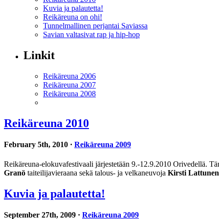
Kuvia ja palautetta!
Reikäreuna on ohi!
Tunnelmallinen perjantai Saviassa
Savian valtasivat rap ja hip-hop
Linkit
Reikäreuna 2006
Reikäreuna 2007
Reikäreuna 2008
Reikäreuna 2010
February 5th, 2010 ·
Reikäreuna 2009
Reikäreuna-elokuvafestivaali järjestetään 9.-12.9.2010 Orivedellä. Tä
Granö
taiteilijavieraana sekä talous- ja velkaneuvoja
Kirsti Lattunen
Kuvia ja palautetta!
September 27th, 2009 ·
Reikäreuna 2009