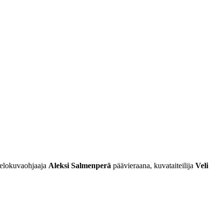
t elokuvaohjaaja
Aleksi Salmenperä
päävieraana, kuvataiteilija
Veli