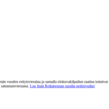
män vuoden erityisvieraina ja samalla elokuvakilpailun raatina toimiva
satunnaisvieraana.
Lue lisää Reikäreunan uusilta nettisivuilta!