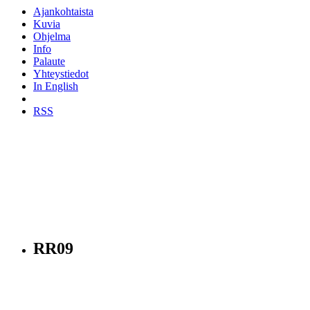
Ajankohtaista
Kuvia
Ohjelma
Info
Palaute
Yhteystiedot
In English
RSS
RR09