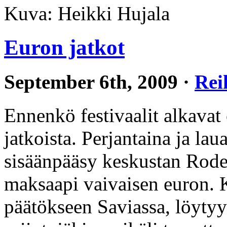
Kuva: Heikki Hujala
Euron jatkot
September 6th, 2009 ·
Rei
Ennenkö festivaalit alkavat
jatkoista. Perjantaina ja la
sisäänpääsy keskustan Rodeo
maksaapi vaivaisen euron. K
päätökseen Saviassa, löytyy 