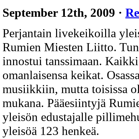
September 12th, 2009 ·
Re
Perjantain livekeikoilla ylei
Rumien Miesten Liitto. Tunn
innostui tanssimaan. Kaikki 
omanlaisensa keikat. Osassa
musiikkiin, mutta toisissa 
mukana. Pääesiintyjä Rumien
yleisön edustajalle pillimeh
yleisöä 123 henkeä.