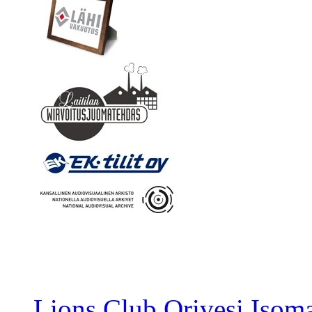
Lions Club Orivesi Isom