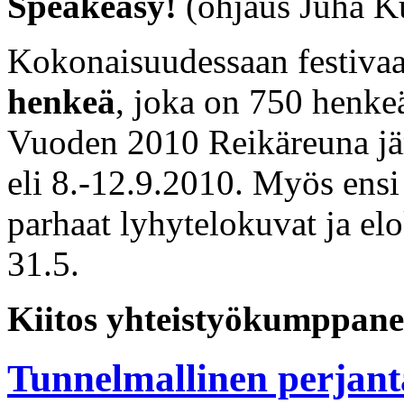
Speakeasy!
(ohjaus Juha K
Kokonaisuudessaan festivaal
henkeä
, joka on 750 henk
Vuoden 2010 Reikäreuna jär
eli 8.-12.9.2010. Myös ensi 
parhaat lyhytelokuvat ja el
31.5.
Kiitos yhteistyökumppaneill
Tunnelmallinen perjant