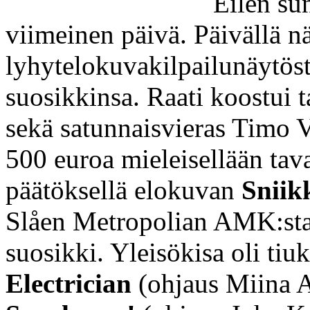
Eilen sun
viimeinen päivä. Päivällä n
lyhytelokuvakilpailunäytöstä,
suosikkinsa. Raati koostui t
sekä satunnaisvieras Timo Vi
500 euroa mieleisellään tava
päätöksellä elokuvan
Sniik
Slåen Metropolian AMK:sta.
suosikki. Yleisökisa oli tiukk
Electrician
(ohjaus Miina Al