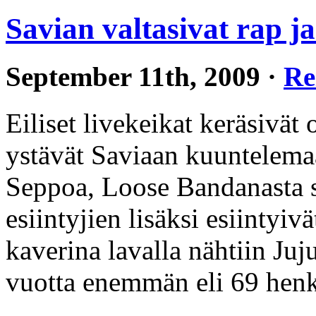
Savian valtasivat rap j
September 11th, 2009 ·
Re
Eiliset livekeikat keräsivät 
ystävät Saviaan kuuntelema
Seppoa, Loose Bandanasta 
esiintyjien lisäksi esiintyi
kaverina lavalla nähtiin Juj
vuotta enemmän eli 69 hen