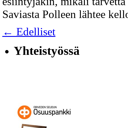
esiintyjäkin, mikäli tarvetta
Saviasta Polleen lähtee kel
← Edelliset
Yhteistyössä