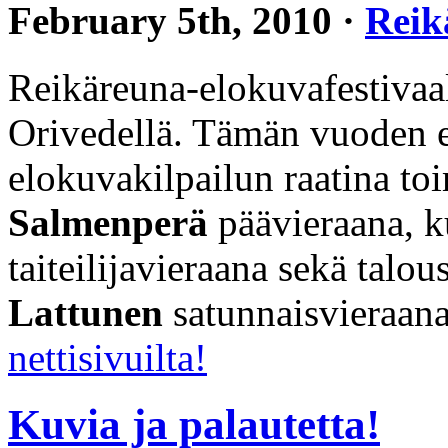
February 5th, 2010 ·
Reik
Reikäreuna-elokuvafestivaal
Orivedellä. Tämän vuoden er
elokuvakilpailun raatina to
Salmenperä
päävieraana, ku
taiteilijavieraana sekä talo
Lattunen
satunnaisvieraan
nettisivuilta!
Kuvia ja palautetta!