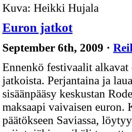
Kuva: Heikki Hujala
Euron jatkot
September 6th, 2009 ·
Rei
Ennenkö festivaalit alkavat
jatkoista. Perjantaina ja la
sisäänpääsy keskustan Rodeo
maksaapi vaivaisen euron. K
päätökseen Saviassa, löytyy 