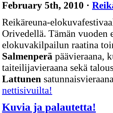
February 5th, 2010 ·
Reik
Reikäreuna-elokuvafestivaal
Orivedellä. Tämän vuoden er
elokuvakilpailun raatina to
Salmenperä
päävieraana, ku
taiteilijavieraana sekä talo
Lattunen
satunnaisvieraan
nettisivuilta!
Kuvia ja palautetta!