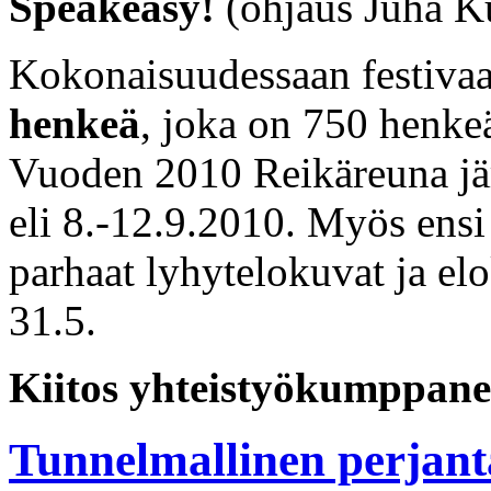
Speakeasy!
(ohjaus Juha K
Kokonaisuudessaan festivaal
henkeä
, joka on 750 henk
Vuoden 2010 Reikäreuna jär
eli 8.-12.9.2010. Myös ensi 
parhaat lyhytelokuvat ja el
31.5.
Kiitos yhteistyökumppaneill
Tunnelmallinen perjant