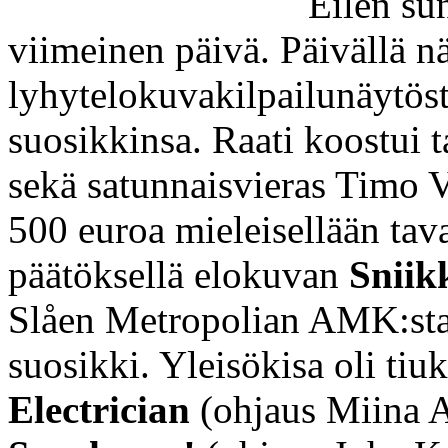
Eilen sun
viimeinen päivä. Päivällä n
lyhytelokuvakilpailunäytöstä,
suosikkinsa. Raati koostui t
sekä satunnaisvieras Timo Vi
500 euroa mieleisellään tava
päätöksellä elokuvan
Sniik
Slåen Metropolian AMK:sta.
suosikki. Yleisökisa oli tiukk
Electrician
(ohjaus Miina Al