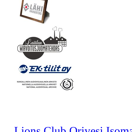
Lions Club Orivesi Isom