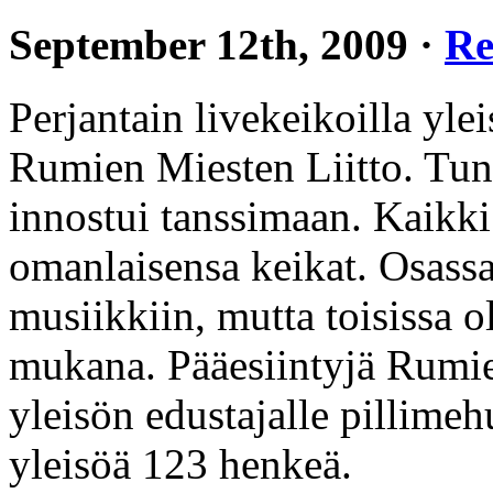
September 12th, 2009 ·
Re
Perjantain livekeikoilla ylei
Rumien Miesten Liitto. Tunn
innostui tanssimaan. Kaikki 
omanlaisensa keikat. Osassa
musiikkiin, mutta toisissa 
mukana. Pääesiintyjä Rumien
yleisön edustajalle pillimeh
yleisöä 123 henkeä.