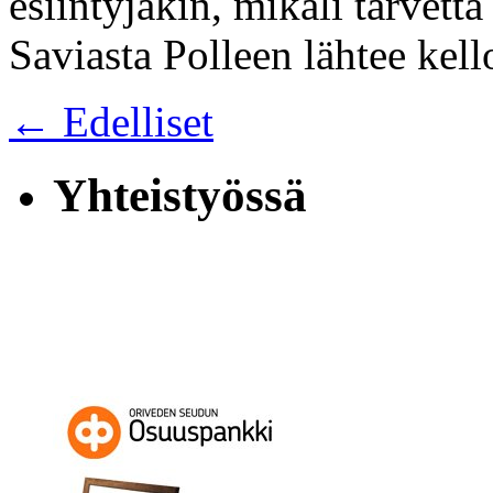
esiintyjäkin, mikäli tarvetta
Saviasta Polleen lähtee kel
← Edelliset
Yhteistyössä