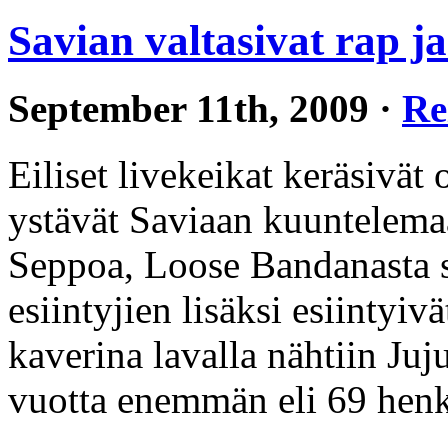
Savian valtasivat rap j
September 11th, 2009 ·
Re
Eiliset livekeikat keräsivät 
ystävät Saviaan kuuntelema
Seppoa, Loose Bandanasta 
esiintyjien lisäksi esiintyi
kaverina lavalla nähtiin Juj
vuotta enemmän eli 69 hen