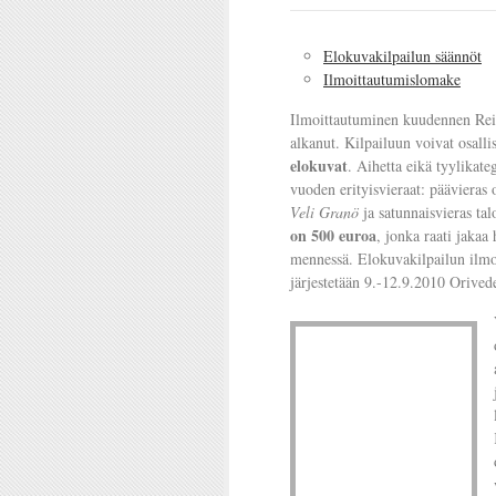
Elokuvakilpailun säännöt
Ilmoittautumislomake
Ilmoittautuminen kuudennen Reik
alkanut. Kilpailuun voivat osalli
elokuvat
. Aihetta eikä tyylikate
vuoden erityisvieraat: päävieras
Veli Granö
ja satunnaisvieras ta
on 500 euroa
, jonka raati jakaa
mennessä. Elokuvakilpailun ilmo
järjestetään 9.-12.9.2010 Orivede