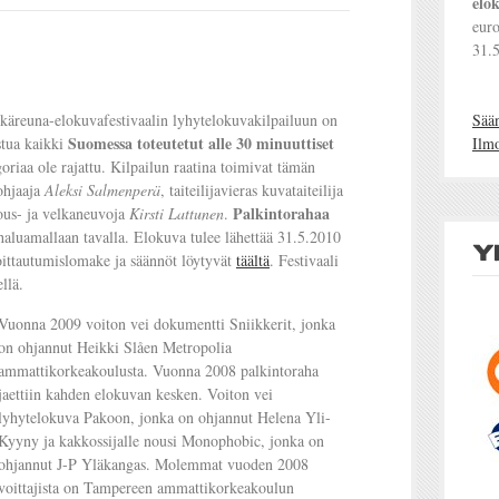
elo
euro
31.
äreuna-elokuvafestivaalin lyhytelokuvakilpailuun on
Sää
Suomessa toteutetut alle 30 minuuttiset
stua kaikki
Ilm
goriaa ole rajattu. Kilpailun raatina toimivat tämän
 ohjaaja
Aleksi Salmenperä
, taiteilijavieras kuvataiteilija
Palkintorahaa
lous- ja velkaneuvoja
Kirsti Lattunen
.
 haluamallaan tavalla. Elokuva tulee lähettää 31.5.2010
ittautumislomake ja säännöt löytyvät
täältä
. Festivaali
llä.
Vuonna 2009 voiton vei dokumentti Sniikkerit, jonka
on ohjannut Heikki Slåen Metropolia
ammattikorkeakoulusta. Vuonna 2008 palkintoraha
jaettiin kahden elokuvan kesken. Voiton vei
lyhytelokuva Pakoon, jonka on ohjannut Helena Yli-
Kyyny ja kakkossijalle nousi Monophobic, jonka on
ohjannut J-P Yläkangas. Molemmat vuoden 2008
voittajista on Tampereen ammattikorkeakoulun