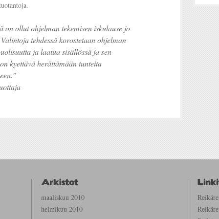
tuotantoja.
eä on ollut ohjelman tekemisen iskulause jo
Valintoja tehdessä korostetaan ohjelman
olisuutta ja laatua sisällössä ja sen
on kyettävä herättämään tunteita
seen.”
uottaja
maaliskuu 2010
Reikär
helmikuu 2010
Reikär