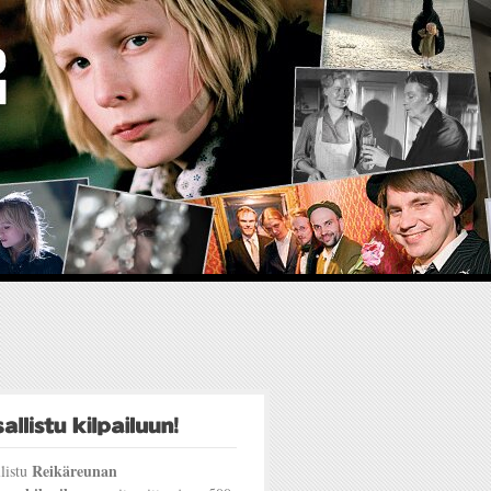
Reikäreunan
listu