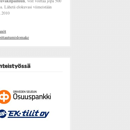
kuvakilpailuun
, voit voittaa jopa 500
a. Lähetä elokuvasi viimeistään
5.2010
nnöt
oittautumislomake