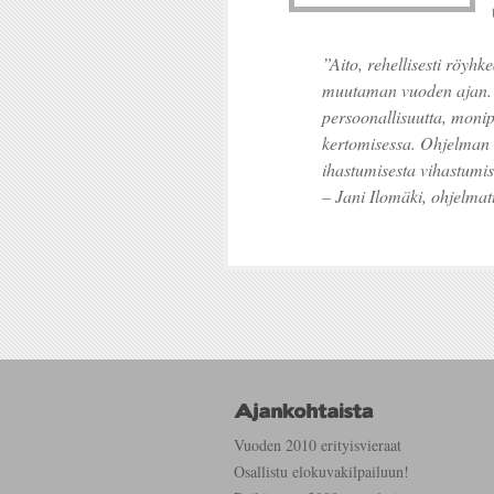
”Aito, rehellisesti röyhk
muutaman vuoden ajan. 
persoonallisuutta, monipu
kertomisessa. Ohjelman 
ihastumisesta vihastumi
– Jani Ilomäki, ohjelmat
Vuoden 2010 erityisvieraat
Osallistu elokuvakilpailuun!