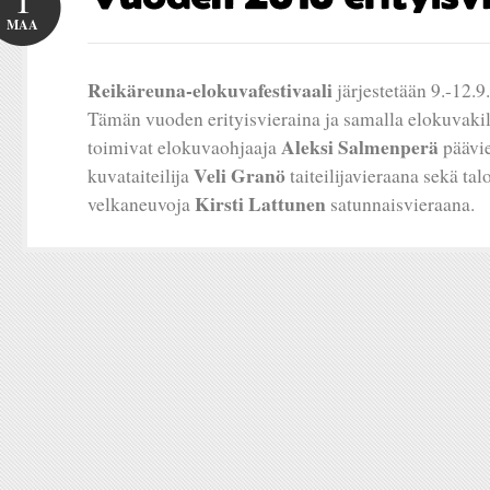
MAA
Reikäreuna-elokuvafestivaali
järjestetään 9.-12.9
Tämän vuoden erityisvieraina ja samalla elokuvakil
Aleksi Salmenperä
toimivat elokuvaohjaaja
päävie
Veli Granö
kuvataiteilija
taiteilijavieraana sekä tal
Kirsti Lattunen
velkaneuvoja
satunnaisvieraana.